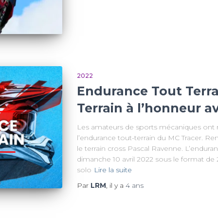
2022
Endurance Tout Terrai
Terrain à l’honneur a
Les amateurs de sports mécaniques ont
l’endurance tout-terrain du MC Tracer. Re
le terrain cross Pascal Ravenne. L’enduran
dimanche 10 avril 2022 sous le format de
solo
Lire la suite
Par
LRM
, il y a
4 ans