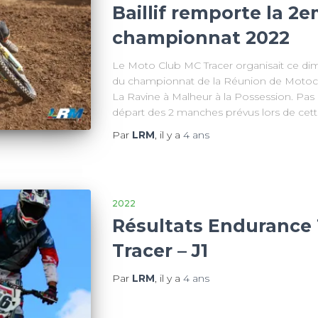
Baillif remporte la 
championnat 2022
Le Moto Club MC Tracer organisait ce di
du championnat de la Réunion de Motocro
La Ravine à Malheur à la Possession. Pas m
départ des 2 manches prévus lors de cett
Par
LRM
, il y a
4 ans
2022
Résultats Endurance 
Tracer – J1
Par
LRM
, il y a
4 ans