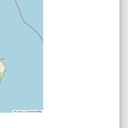
Leaflet
|
© OpenStreetMap