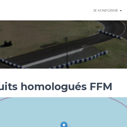
JE M’INFORME
cuits homologués FFM