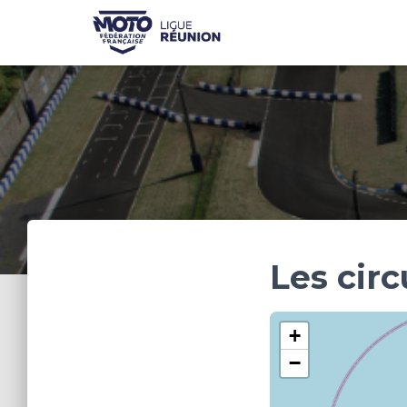
Les cir
+
−