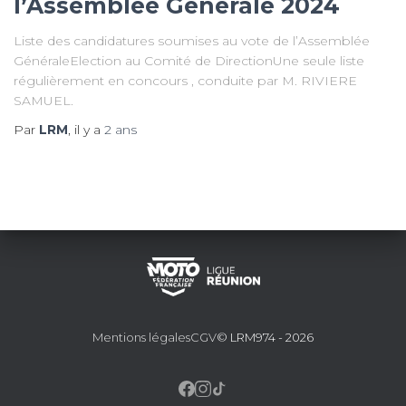
l’Assemblée Générale 2024
Liste des candidatures soumises au vote de l’Assemblée
GénéraleElection au Comité de DirectionUne seule liste
régulièrement en concours , conduite par M. RIVIERE
SAMUEL.
Par
LRM
, il y a
2 ans
Mentions légales
CGV
© LRM974 - 2026