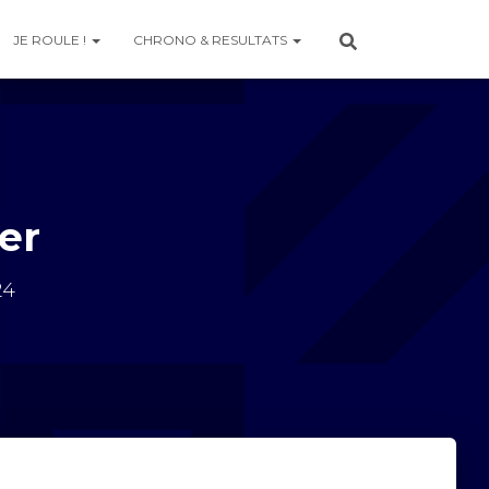
JE ROULE !
CHRONO & RESULTATS
er
24