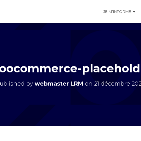
JE M’INFORME
oocommerce-placehold
ublished by
webmaster LRM
on
21 décembre 20