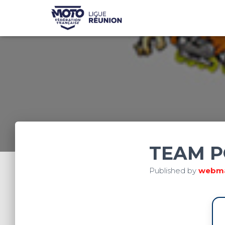
TEAM P
Published by
webma