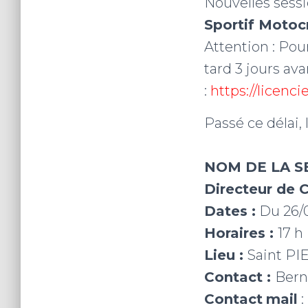
Nouvelles sess
Sportif Motoc
Attention : Pour
tard 3 jours ava
:
https://licenci
Passé ce délai, 
NOM DE LA S
Directeur de 
Dates :
Du 26/
Horaires :
17 h
Lieu :
Saint PI
Contact :
Bern
Contact
mail
: