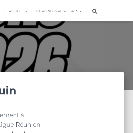
JE ROULE !
CHRONO & RESULTATS
juin
vement à
 Ligue Réunion