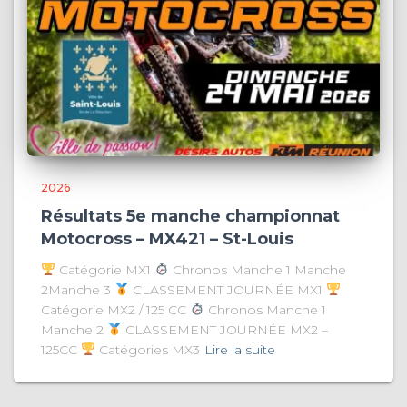
2026
Résultats 5e manche championnat
Motocross – MX421 – St-Louis
Catégorie MX1
Chronos Manche 1 Manche
2Manche 3
CLASSEMENT JOURNÉE MX1
Catégorie MX2 / 125 CC
Chronos Manche 1
Manche 2
CLASSEMENT JOURNÉE MX2 –
125CC
Catégories MX3
Lire la suite