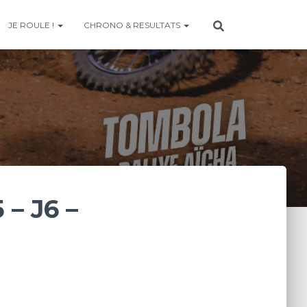
JE ROULE !
CHRONO & RESULTATS
– J6 –