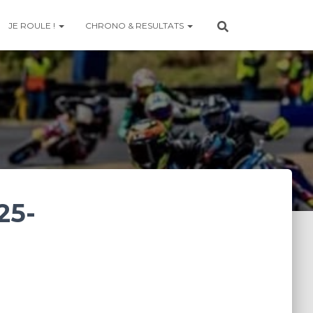
JE ROULE !
CHRONO & RESULTATS
25-