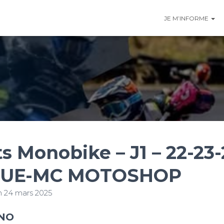
JE M’INFORME
s Monobike – J1 – 22-23-
QUE-MC MOTOSHOP
n
24 mars 2025
ONO