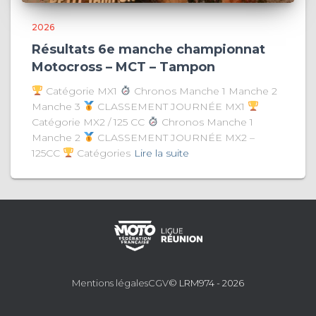
2026
Résultats 6e manche championnat
Motocross – MCT – Tampon
Catégorie MX1
Chronos Manche 1 Manche 2
Manche 3
CLASSEMENT JOURNÉE MX1
Catégorie MX2 / 125 CC
Chronos Manche 1
Manche 2
CLASSEMENT JOURNÉE MX2 –
125CC
Catégories
Lire la suite
Mentions légales
CGV
© LRM974 - 2026