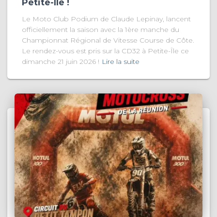
Petite-Île !
Le Moto Club Podium de Claude Lepinay, lancent
officiellement la saison avec la 1ère manche du
Championnat Régional de Vitesse Course de Côte.
Le rendez-vous est pris sur la CD32 à Petite-Île ce
dimanche 21 juin 2026 !
Lire la suite