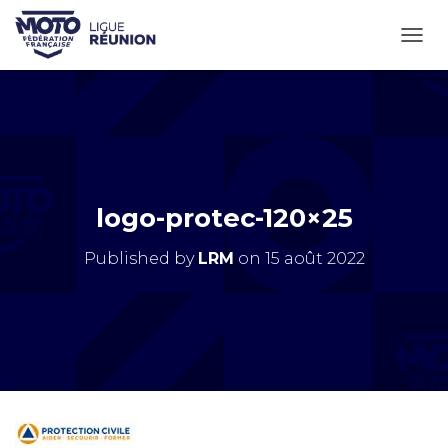
OUVR
logo-protec-120×25
Published by
LRM
on
15 août 2022