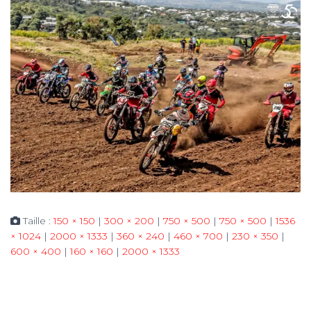
Taille :
150 × 150
|
300 × 200
|
750 × 500
|
750 × 500
|
1536
× 1024
|
2000 × 1333
|
360 × 240
|
460 × 700
|
230 × 350
|
600 × 400
|
160 × 160
|
2000 × 1333