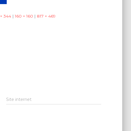
× 344
|
160 × 160
|
817 × 469
Site internet