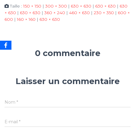
Taille :
150 × 150
|
300 × 300
|
630 × 630
|
630 × 630
|
630
× 630
|
630 × 630
|
360 × 240
|
460 × 630
|
230 × 350
|
600 ×
600
|
160 × 160
|
630 × 630
0 commentaire
Laisser un commentaire
Nom
*
E-mail
*