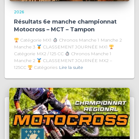
2026
Résultats 6e manche championnat
Motocross – MCT – Tampon
Catégorie MX1
Chronos Manche 1 Manche 2
Manche 3
CLASSEMENT JOURNÉE MX1
Catégorie MX2 / 125 CC
Chronos Manche 1
Manche 2
CLASSEMENT JOURNÉE MX2 –
125CC
Catégories
Lire la suite