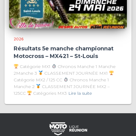
2026
Résultats 5e manche championnat
Motocross – MX421 – St-Louis
Catégorie MX1
Chronos Manche 1 Manche
2Manche 3
CLASSEMENT JOURNÉE MX1
Catégorie MX2 / 125 CC
Chronos Manche 1
Manche 2
CLASSEMENT JOURNÉE MX2 –
125CC
Catégories MX3
Lire la suite