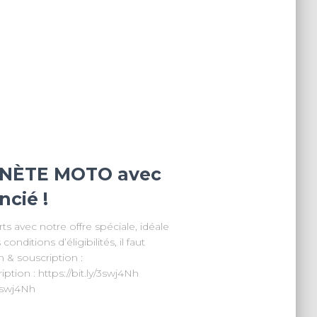
NÈTE MOTO avec
ncié !
ts avec notre offre spéciale, idéale
conditions d’éligibilités, il faut
n & souscription :
ption : https://bit.ly/3swj4Nh
/3swj4Nh