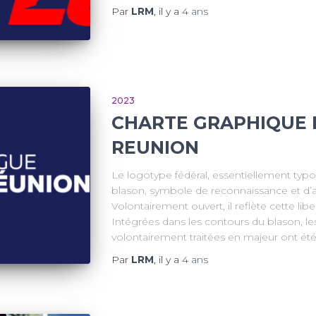
Par
LRM
, il y a
4 ans
2023
CHARTE GRAPHIQUE 
REUNION
Le logotype fédéral, essentiellement typo
blason, symbole de reconnaissance et d’
Volontairement ouvert, il reflète cette li
Intégrées dans les contours du blason, l
volontairement traitées en majeur ont ét
Par
LRM
, il y a
4 ans