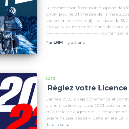
La commission formation propose des fo
CASM pour le 2 trimestre de l’année 
seulement le mercredi) : Le mardi de 18 à
les CASM Le mercredi à partir de 13h00
~~~~~~~~~~~~~~~~~~~~~~~~ Commissaire s
Par
LRM
, il y a
2 ans
2023
Réglez votre Licence 
L’année 2023 à déjà commencé et comme 
prendre sa licence pour 2023 pour pratiqu
coût de la vie augmente, la licence moto
légère hausse des prix. Cette année La F
Lire la suite