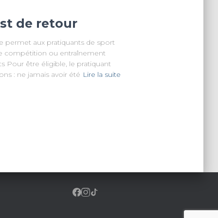
est de retour
Elle permet aux pratiquants de sport
le compétition ou entraînement
ts Pour être éligible, le pratiquant
ons : ne jamais avoir été
Lire la suite