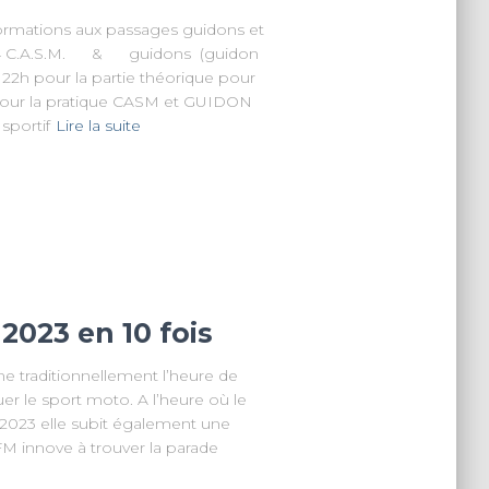
rmations aux passages guidons et
2024 C.A.S.M. & guidons (guidon
 22h pour la partie théorique pour
 pour la pratique CASM et GUIDON
portif
Lire la suite
2023 en 10 fois
traditionnellement l’heure de
er le sport moto. A l’heure où le
 2023 elle subit également une
FM innove à trouver la parade