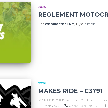
2026
REGLEMENT MOTOCR
Par
webmaster LRM
, il y a
7 mois
2026
MAKES RIDE – C3791
MAKES RIDE Président : Guillaume Laur
L’ETANG-SALE
06 92 43 94 90 Date d’aff