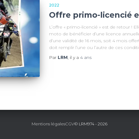
2022
Offre primo-licencié 
L’offre « primo-licencié » est de retour ! 
moto de bénéficier d’une licence annuel
d’une validité de 16 mois, soit 4 mois offer
doit remplir l’une ou l’autre de ces conditi
Par
LRM
, il y a
4 ans
Mentions légales
CGV
© LRM974 - 2026