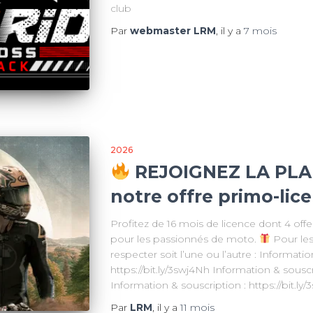
club
Par
webmaster LRM
, il y a
7 mois
2026
REJOIGNEZ LA PLA
notre offre primo-lice
Profitez de 16 mois de licence dont 4 offer
pour les passionnés de moto.
Pour les 
respecter soit l’une ou l’autre : Informatio
https://bit.ly/3swj4Nh Information & souscri
Information & souscription : https://bit.ly
Par
LRM
, il y a
11 mois