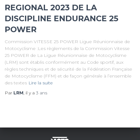
REGIONAL 2023 DE LA
DISCIPLINE ENDURANCE 25
POWER
Commission VITESSE 25 POWER Ligue Réunionnaise de
Motocyclisme :Les règlements de la Commission Vitesse
25 POWER de La Ligue Réunionnaise de Motocyclisme
(LRM) sont établis conformément au Code sportif, aux
règles techniques et de sécurité de la Fédération Française
de Motocyclisme (FFM) et de façon générale à l’ensemble
des textes
Lire la suite
Par
LRM
, il y a
3 ans