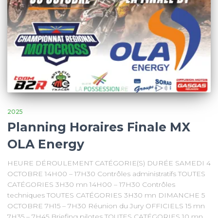
2025
Planning Horaires Finale MX
OLA Energy
HEURE DÉROULEMENT CATÉGORIE(S) DURÉE SAMEDI 4
OCTOBRE 14H00 – 17H30 Contrôles administratifs TOUTES
CATÉGORIES 3H30 mn 14H00 – 17H30 Contrôles
techniques TOUTES CATÉGORIES 3H30 mn DIMANCHE 5
OCTOBRE 7H15 – 7H30 Réunion du Jury OFFICIELS 15 mn
7H35 – 7H45 Briefing pilotes TOUTES CATÉGORIES 10 mn