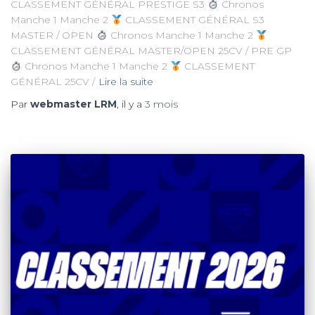
CLASSEMENT GÉNÉRAL PRESTIGE S3
Chronos
Manche 1 Manche 2
CLASSEMENT GÉNÉRAL S3
MASTER / OPEN
Chronos Manche 1 Manche 2
CLASSEMENT GÉNÉRAL MASTER/OPEN 25CV / PRE GP
Chronos Manche 1 Manche 2
CLASSEMENT
GÉNÉRAL 25CV /
Lire la suite
Par
webmaster LRM
, il y a
3 mois