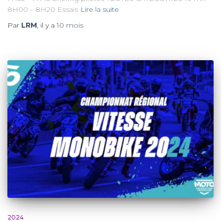
8H00 – 8H20 Essais
Lire la suite
Par
LRM
, il y a
10 mois
2024