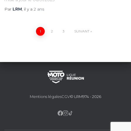
Par
LRM
, il y a
2 ans
Pagination
1
2
3
SUIVANT
des
publications
Mentions légales
CGV
© LRM974 - 2026