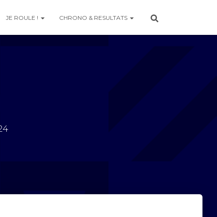
JE ROULE !
CHRONO & RESULTATS
24