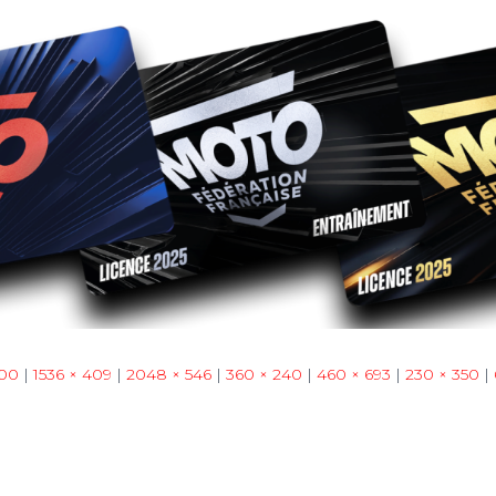
200
|
1536 × 409
|
2048 × 546
|
360 × 240
|
460 × 693
|
230 × 350
|