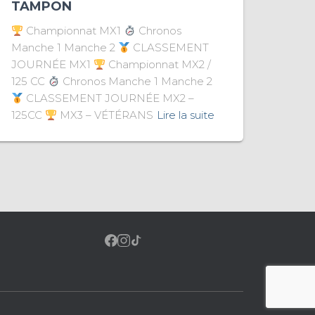
TAMPON
Championnat MX1
Chronos
Manche 1 Manche 2
CLASSEMENT
JOURNÉE MX1
Championnat MX2 /
125 CC
Chronos Manche 1 Manche 2
CLASSEMENT JOURNÉE MX2 –
125CC
MX3 – VÉTÉRANS
Lire la suite