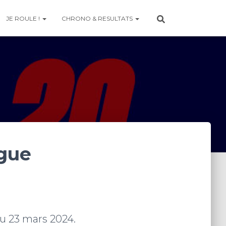
JE ROULE !
CHRONO & RESULTATS
igue
au 23 mars 2024.