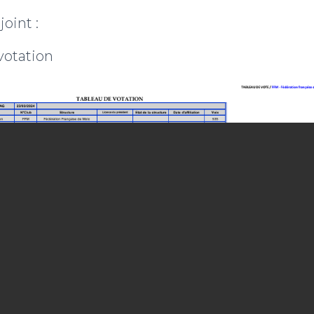
oint :
 votation