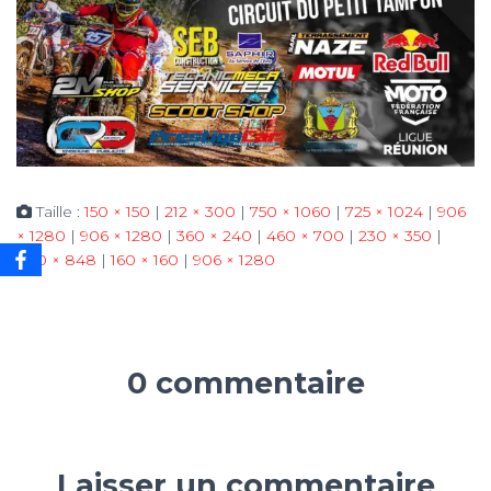
Taille :
150 × 150
|
212 × 300
|
750 × 1060
|
725 × 1024
|
906
× 1280
|
906 × 1280
|
360 × 240
|
460 × 700
|
230 × 350
|
600 × 848
|
160 × 160
|
906 × 1280
0 commentaire
Laisser un commentaire