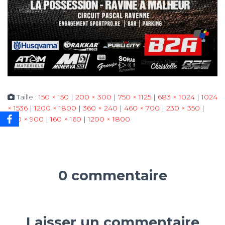
Taille :
150 × 150
|
200 × 300
|
750 × 1125
|
683 × 1024
|
1024
× 1536
|
1200 × 1800
|
360 × 240
|
460 × 700
|
230 × 350
|
600 × 900
|
160 × 160
|
1200 × 1800
0 commentaire
Laisser un commentaire