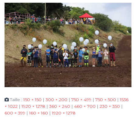
Taille :
150 × 150
|
300 × 200
|
750 × 499
|
750 × 500
|
1536
× 1022
|
1920 × 1278
|
360 × 240
|
460 × 700
|
230 × 350
|
600 × 399
|
160 × 160
|
1920 × 1278