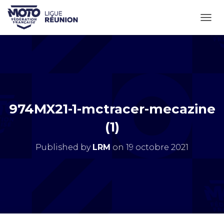
OUVR
974MX21-1-mctracer-mecazine
(1)
Published by
LRM
on
19 octobre 2021